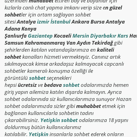
üzerinden
muhabbet
ettiren bay ve bayanlar için
kızlarla canlı chat yapma imkanı verip size e
n güzel
sohbet
ler için ortam sağlayan sohbet
sitesi
A
ntalya
izmir
İstanbul
Ankara Bursa Antalya
Adana Konya
Şanlıurfa
Gaziantep
Kocaeli
Mersin
Diyarbakır
Kars
Ha
Samsun Kahramanmaraş Van Aydın Tekirdağ
gibi
şehirlerden katılan vatandaşlarımıza en
kaliteli
sohbet
kanalları hizmeti vermekteyiz. Canınız artık
sıkılmayacak kimse arkadaşsız kalmayacak capcanlı
sohbetler kameralı konuşma özelliği ile
görüntülü
sohbet
seçenekleri
hepsi
ücretsiz
ve
bedava
sohbet
odalarımızda hemen
giriş yapın ailemiza katılın dışarda kalmayın. Ayrıca
sohbet odalarınıda siz kullanıcılarımıza sunuyor Hazan
sohbet odalarımızda sizler gibi
muhabbet
etmek için
bağlanan kullanıcılarla sohbetin tadını
çıkarabilirsiniz.
Yetişkin sohbet
odalarımıza 18 yaşını
doldurmuş bütün kullanıcılarımız
katılabilir.
Yetişkin
insanlarla sohbet ederek onların