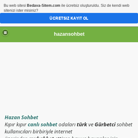
Bu web sitesi
Bedava-Sitem.com
ile ücretsiz oluşturuldu. Siz de kendi web
sitenizi ister misiniz?
ÜCRETSIZ KAYIT OL
hazansohbet
Hazan Sohbet
Kıpır kıpır
canlı sohbet
odaları
türk
ve
Gürbetci
sohbet
kullanıcıları birbiriyle internet